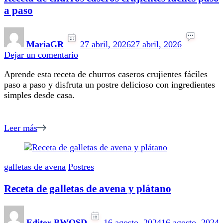
a paso
MariaGR
27 abril, 2026
27 abril, 2026
en
Dejar un comentario
Receta
Aprende esta receta de churros caseros crujientes fáciles
de
paso a paso y disfruta un postre delicioso con ingredientes
churros
simples desde casa.
caseros
crujientes
fáciles
paso
Leer más
a
paso
galletas de avena
Postres
Receta de galletas de avena y plátano
Editor BWOSD
16 agosto, 2024
16 agosto, 2024