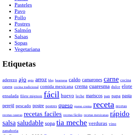
Pasteles
Pavo
Pollo
Postres
Salmón
Salsas
Sopas
Vegetariana
Etiquetas
carne
ajo
arroz
caldo
camarones
aderezo
cocina
apio
bbq
bearnesa
cuaresma
crema
elote
comida mexicana
casera
dulce
cocina tradicional
fácil
huevo
mariscos
pasta
ensalada
papa
filete mignon
leche
pan
receta
queso
perejil
postre
pescado
postres
recetas
queso crema
rápido
recetas faciles
recetas caseras
recetas fáciles
recetas mexicanas
tia meche
salsa
saludable
sopa
verduras
vino
zanahoria