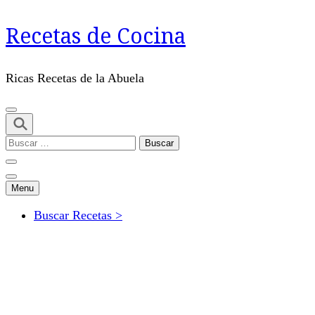
Saltar
Recetas de Cocina
al
contenido
(presiona
Ricas Recetas de la Abuela
Intro)
Buscar:
Menu
Buscar Recetas >