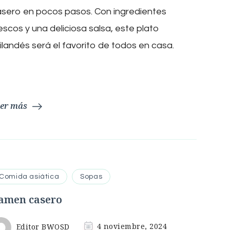
pad
sero en pocos pasos. Con ingredientes
thai
casero
escos y una deliciosa salsa, este plato
ilandés será el favorito de todos en casa.
er más
Comida asiática
Sopas
amen casero
Editor BWOSD
4 noviembre, 2024