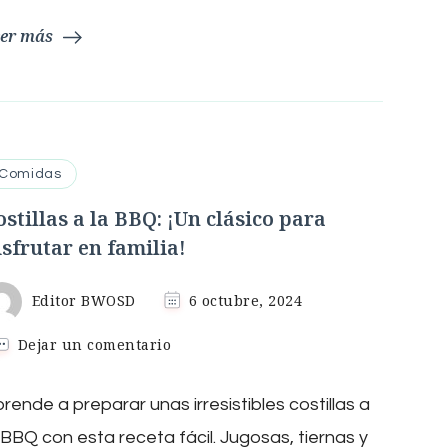
er más
Comidas
ostillas a la BBQ: ¡Un clásico para
isfrutar en familia!
Editor BWOSD
6 octubre, 2024
en
Dejar un comentario
Costillas
a
rende a preparar unas irresistibles costillas a
la
BBQ:
 BBQ con esta receta fácil. Jugosas, tiernas y