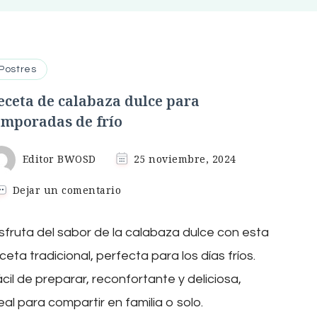
Postres
eceta de calabaza dulce para
emporadas de frío
Editor BWOSD
25 noviembre, 2024
en
Dejar un comentario
Receta
de
sfruta del sabor de la calabaza dulce con esta
calabaza
dulce
ceta tradicional, perfecta para los días fríos.
para
temporadas
cil de preparar, reconfortante y deliciosa,
de
eal para compartir en familia o solo.
frío