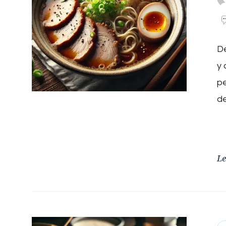
D
y 
pe
de
Le