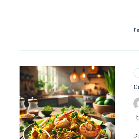
Le
C
D