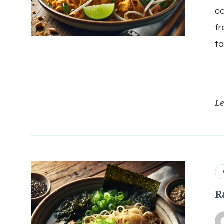
ca
fr
ta
Le
R