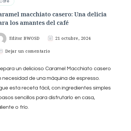
Café
aramel macchiato casero: Una delicia
ara los amantes del café
Editor BWOSD
21 octubre, 2024
en
Dejar un comentario
Caramel
macchiato
epara un delicioso Caramel Macchiato casero
casero:
Una
n necesidad de una máquina de espresso.
delicia
para
gue esta receta fácil, con ingredientes simples
los
pasos sencillos para disfrutarlo en casa,
amantes
del
liente o frío.
café