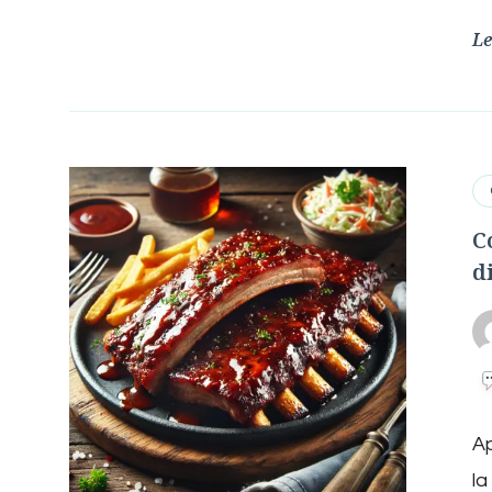
Le
C
d
Ap
la