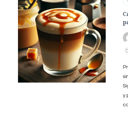
C
p
Pr
si
Si
y 
ca