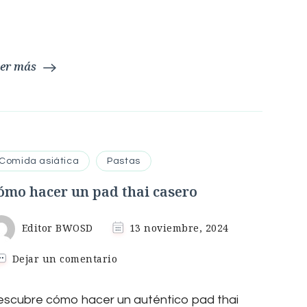
er más
Comida asiática
Pastas
ómo hacer un pad thai casero
Editor BWOSD
13 noviembre, 2024
en
Dejar un comentario
Cómo
hacer
escubre cómo hacer un auténtico pad thai
un