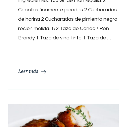
Ingredientes. 100 Gr. de mantequilla. 2
Pimienta
Cebollas finamente picadas 2 Cucharadas
de harina 2 Cucharadas de pimienta negra
recién molida. 1/2 Taza de Coñac / Ron
Brandy 1 Taza de vino tinto 1 Taza de …
Leer más