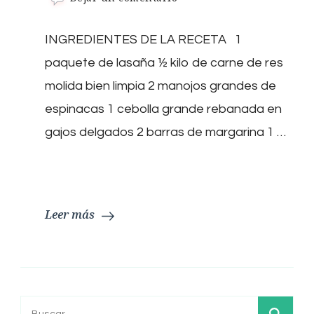
LASAÑA
RELLENA
INGREDIENTES DE LA RECETA 1
DE
ESPINACA
paquete de lasaña ½ kilo de carne de res
Y
CARNE
molida bien limpia 2 manojos grandes de
espinacas 1 cebolla grande rebanada en
gajos delgados 2 barras de margarina 1 …
Leer más
Buscar: