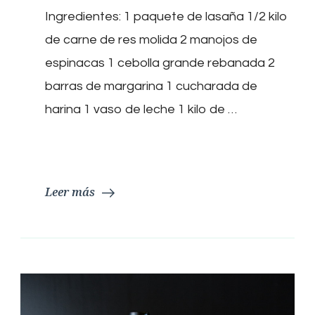
Rellena
Ingredientes: 1 paquete de lasaña 1/2 kilo
de
Espinacas
de carne de res molida 2 manojos de
y
Carne
espinacas 1 cebolla grande rebanada 2
barras de margarina 1 cucharada de
harina 1 vaso de leche 1 kilo de …
Leer más