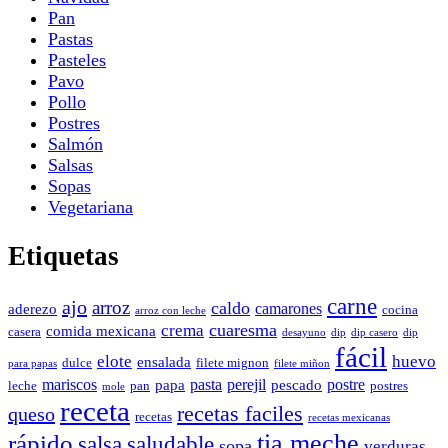
Pan
Pastas
Pasteles
Pavo
Pollo
Postres
Salmón
Salsas
Sopas
Vegetariana
Etiquetas
carne
ajo
arroz
caldo
camarones
aderezo
cocina
arroz con leche
cuaresma
crema
comida mexicana
casera
desayuno
dip
dip casero
dip
fácil
elote
huevo
ensalada
dulce
filete mignon
para papas
filete miñon
mariscos
pasta
perejil
postre
papa
pescado
leche
pan
postres
mole
receta
recetas faciles
queso
recetas
recetas mexicanas
tia meche
rápido
salsa
saludable
sopa
verduras