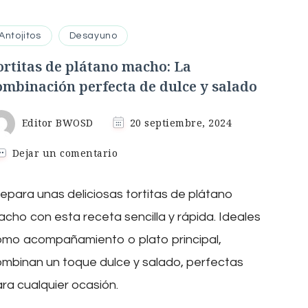
Antojitos
Desayuno
ortitas de plátano macho: La
ombinación perfecta de dulce y salado
Editor BWOSD
20 septiembre, 2024
en
Dejar un comentario
Tortitas
de
epara unas deliciosas tortitas de plátano
plátano
macho:
cho con esta receta sencilla y rápida. Ideales
La
combinación
omo acompañamiento o plato principal,
perfecta
mbinan un toque dulce y salado, perfectas
de
dulce
ra cualquier ocasión.
y