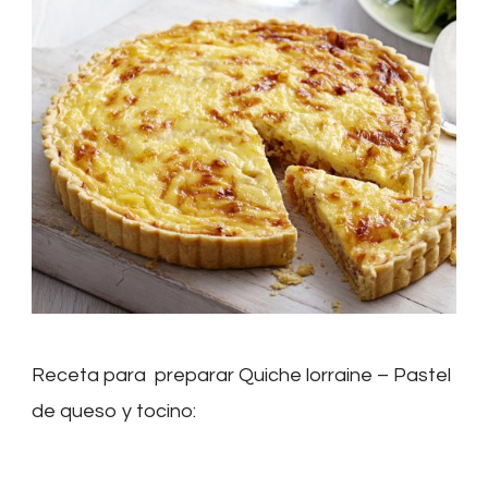
Pastel
de
queso
y
tocino
Receta para preparar Quiche lorraine – Pastel
de queso y tocino: