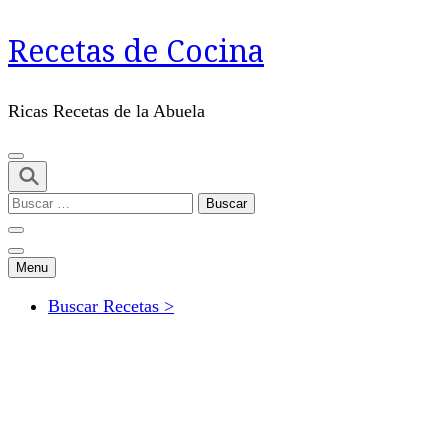
Saltar
Recetas de Cocina
al
contenido
(presiona
Ricas Recetas de la Abuela
Intro)
Buscar:
Menu
Buscar Recetas >