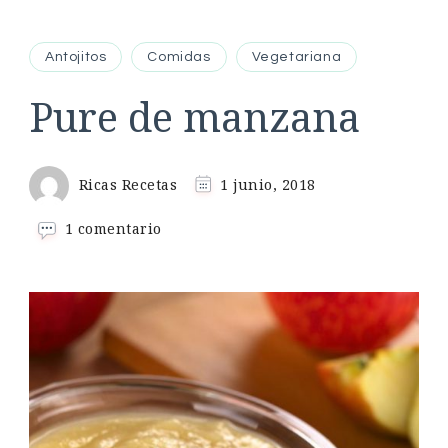
Antojitos
Comidas
Vegetariana
Pure de manzana
Ricas Recetas
1 junio, 2018
en
1 comentario
Pure
de
manzana