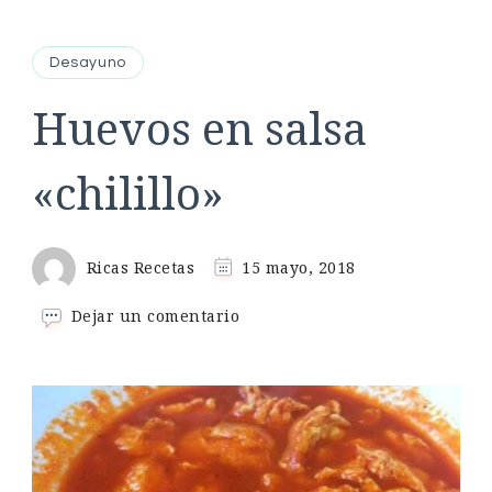
Desayuno
Huevos en salsa
«chilillo»
Ricas Recetas
15 mayo, 2018
en
Dejar un comentario
Huevos
en
salsa
«chilillo»