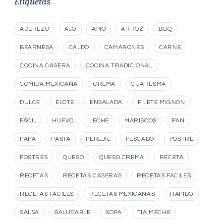
Etiquetas
ADEREZO
AJO
APIO
ARROZ
BBQ
BEARNESA
CALDO
CAMARONES
CARNE
COCINA CASERA
COCINA TRADICIONAL
COMIDA MEXICANA
CREMA
CUARESMA
DULCE
ELOTE
ENSALADA
FILETE MIGNON
FÁCIL
HUEVO
LECHE
MARISCOS
PAN
PAPA
PASTA
PEREJIL
PESCADO
POSTRE
POSTRES
QUESO
QUESO CREMA
RECETA
RECETAS
RECETAS CASERAS
RECETAS FACILES
RECETAS FÁCILES
RECETAS MEXICANAS
RÁPIDO
SALSA
SALUDABLE
SOPA
TIA MECHE