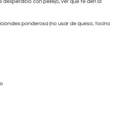
 desperdicio con pellejo, ver que te den la
icionales ponderosa (no usar de queso, tocino
jo