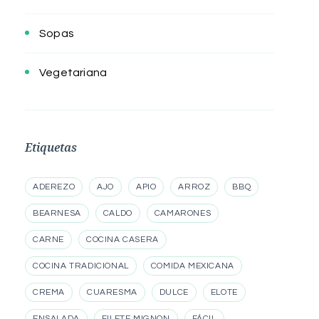
Sopas
Vegetariana
Etiquetas
ADEREZO
AJO
APIO
ARROZ
BBQ
BEARNESA
CALDO
CAMARONES
CARNE
COCINA CASERA
COCINA TRADICIONAL
COMIDA MEXICANA
CREMA
CUARESMA
DULCE
ELOTE
ENSALADA
FILETE MIGNON
FÁCIL