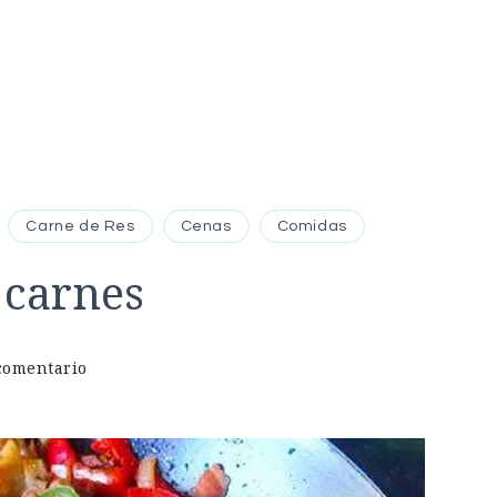
Carne de Res
Cenas
Comidas
 carnes
en
comentario
La
mejor
discada
de
carnes