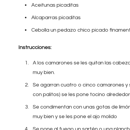
Aceitunas picaditas
Alcaparras picaditas
Cebolla un pedazo chico picado finamen
Instrucciones:
A los camarones se les quitan las cabezas
muy bien.
Se agarran cuatro o cinco camarones y
con palitos) se les pone tocino alrededor
Se condimentan con unas gotas de limón,
muy bien y se les pone el ajo molido
Se pone al fuego un sartén o una planch