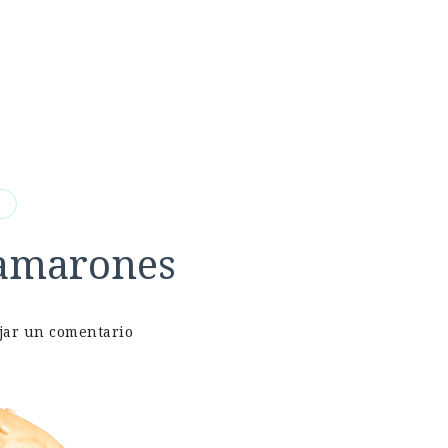
s
amarones
en
jar un comentario
Hamburguesas
de
camarones