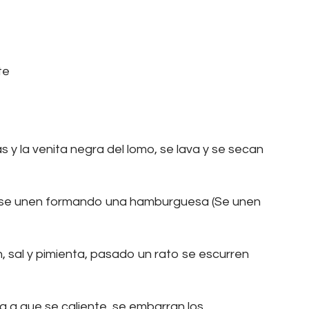
te
 y la venita negra del lomo, se lava y se secan
 se unen formando una hamburguesa (Se unen
 sal y pimienta, pasado un rato se escurren
a a que se caliente, se embarran los