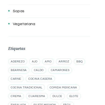
Sopas
Vegetariana
Etiquetas
ADEREZO
AJO
APIO
ARROZ
BBQ
BEARNESA
CALDO
CAMARONES
CARNE
COCINA CASERA
COCINA TRADICIONAL
COMIDA MEXICANA
CREMA
CUARESMA
DULCE
ELOTE
ENSALADA
FILETE MIGNON
FÁCIL