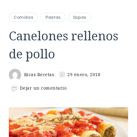
Comidas
Pastas
Sopas
Canelones rellenos
de pollo
Ricas Recetas
29 enero, 2018
en
Dejar un comentario
Canelones
rellenos
de
pollo