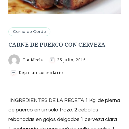
Carne de Cerdo
CARNE DE PUERCO CON CERVEZA
Tia Meche
25 julio, 2015
en
Dejar un comentario
CARNE
DE
PUERCO
CON
INGREDIENTES DE LA RECETA 1 Kg. de pierna
CERVEZA
de puerco en un solo trozo. 2 cebollas
rebanadas en gajos delgados 1 cerveza clara
1 cucharada de consomé de pollo en polvo 1