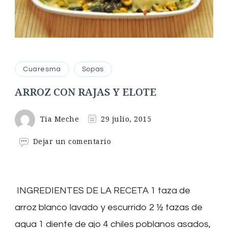
Cuaresma
Sopas
ARROZ CON RAJAS Y ELOTE
Tia Meche
29 julio, 2015
en
Dejar un comentario
ARROZ
CON
RAJAS
Y
INGREDIENTES DE LA RECETA 1 taza de
ELOTE
arroz blanco lavado y escurrido 2 ½ tazas de
agua 1 diente de ajo 4 chiles poblanos asados,