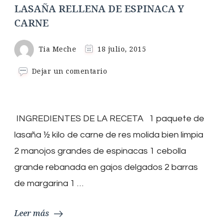
LASAÑA RELLENA DE ESPINACA Y
CARNE
Tia Meche
18 julio, 2015
en
Dejar un comentario
LASAÑA
RELLENA
DE
ESPINACA
INGREDIENTES DE LA RECETA 1 paquete de
Y
CARNE
lasaña ½ kilo de carne de res molida bien limpia
2 manojos grandes de espinacas 1 cebolla
grande rebanada en gajos delgados 2 barras
de margarina 1 …
Leer más